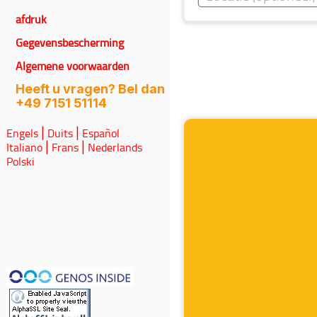
afdruk
Gegevensbescherming
Algemene voorwaarden
Heeft u vragen? Bel dan
+49 7151 51114
Engels
Duits
Español
|
|
Italiano
Frans
Nederlands
|
|
Polski