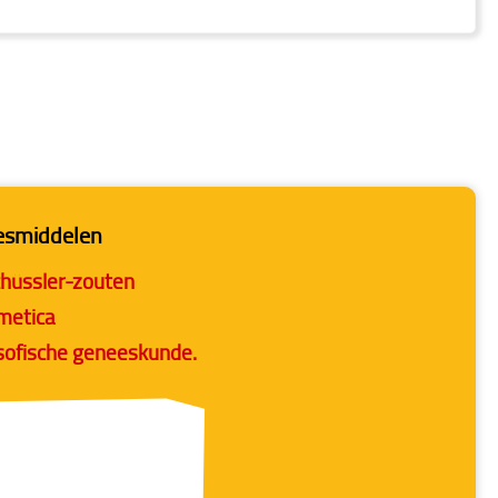
eesmiddelen
hüssler-zouten
smetica
osofische geneeskunde.
hr