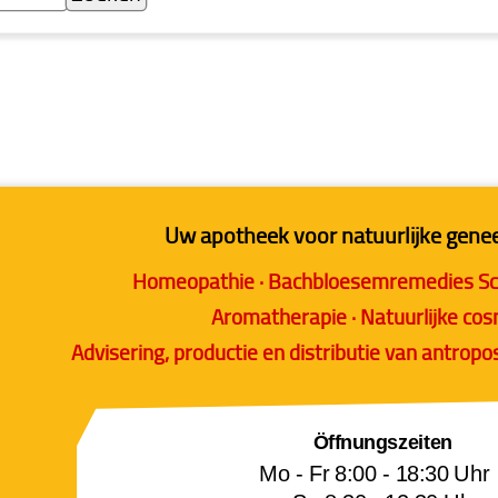
Uw apotheek voor natuurlijke gen
Homeopathie · Bachbloesemremedies
Sc
Aromatherapie · Natuurlijke co
Advisering, productie en distributie van antrop
Öffnungszeiten
Mo - Fr 8:00 - 18:30 U