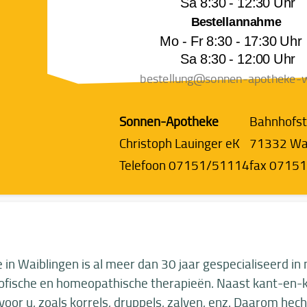
Sa 8:30 - 12:30 Uhr
Bestellannahme
Mo - Fr 8:30 - 17:30 U
Sa 8:30 - 12:00 Uhr
beste
llu
ng@sonnen-apot
heke-
Sonnen-Apotheke
Bahnhofst
Christoph Lauinger eK
71332 Wai
Telefoon 07151/51114
fax 0715
in Waiblingen is al meer dan 30 jaar gespecialiseerd i
ofische en homeopathische therapieën. Naast kant-en-k
voor u, zoals korrels, druppels, zalven, enz. Daarom hec